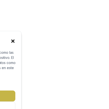
 como las
itivo. El
datos como
s en este